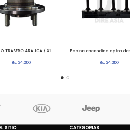
O TRASERO ARAUCA / X1
Bobina encendido optra des
L CARRITO
AÑADIR AL CARRITO
Bs.
34.000
Bs.
34.000
L SITIO
CATEGORIAS