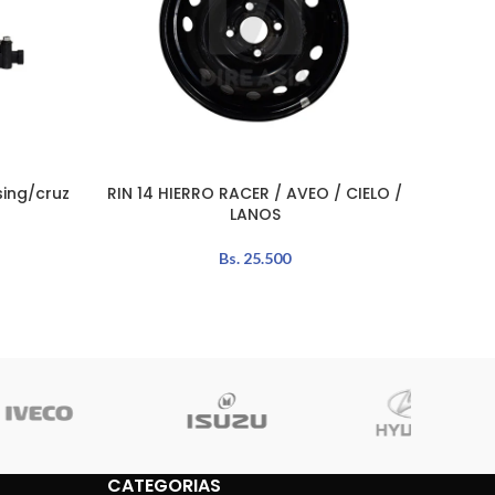
ing/cruz
RIN 14 HIERRO RACER / AVEO / CIELO /
TAPA 
AÑADIR AL CARRITO
LEER MÁ
LANOS
Bs.
25.500
CATEGORIAS