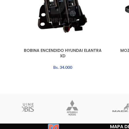
BOBINA ENCENDIDO HYUNDAI ELANTRA
MOZ
AÑADIR AL CARRITO
AÑADIR A
XD
Bs.
34.000
MAPA DE