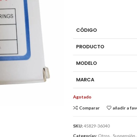
CÓDIGO
PRODUCTO
MODELO
MARCA
Agotado
Comparar
añadir a fav
SKU:
45829-36040
Categorías:
Otros
,
Suspensión
,