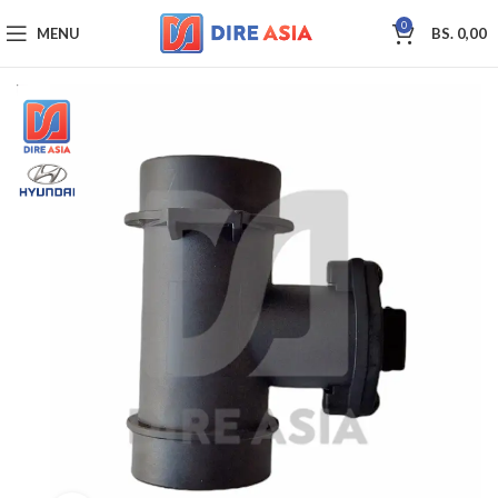
0
MENU
BS.
0,00