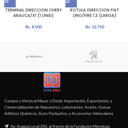
TERMINAL DIRECCION CHERY
ROTULA DIRECCION FIAT
ARAUCA/X1 (1 UNID)
UNO/FIRE 1.3 (LARGA)
Bs.
8.500
Bs.
12.750
Compra y Venta al Mayor y Detal, Importación, Exportación, y
Comercialización de Repuestos, Lubricantes, Aceite, Grasas
Aditivos Químicos, Auto Periquitos, y Accesorios Vehiculares
Av. Aragua Local 242, al frente de la Fundación Mendoza.