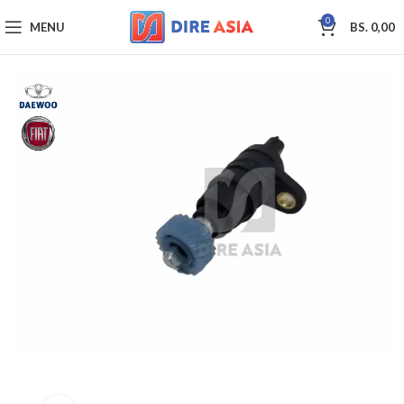
0
MENU
BS.
0,00