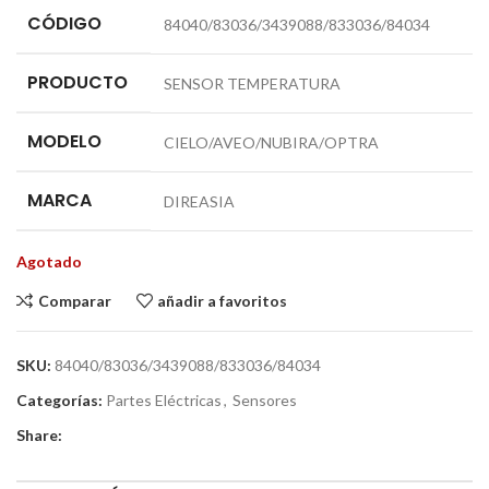
CÓDIGO
84040/83036/3439088/833036/84034
PRODUCTO
SENSOR TEMPERATURA
MODELO
CIELO/AVEO/NUBIRA/OPTRA
MARCA
DIREASIA
Agotado
Comparar
añadir a favoritos
SKU:
84040/83036/3439088/833036/84034
Categorías:
Partes Eléctricas
,
Sensores
Share: