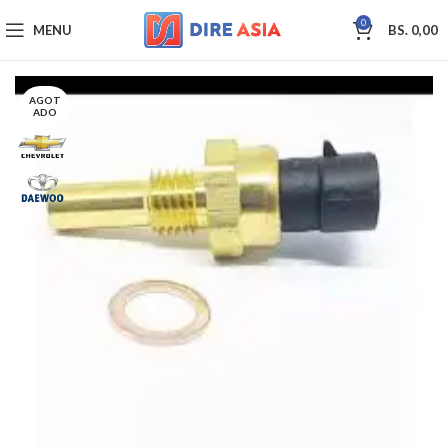
0
MENU
BS.
0,00
AGOT
ADO