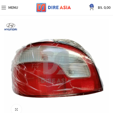
0
MENU
BS.
0,00
Click to enlarge