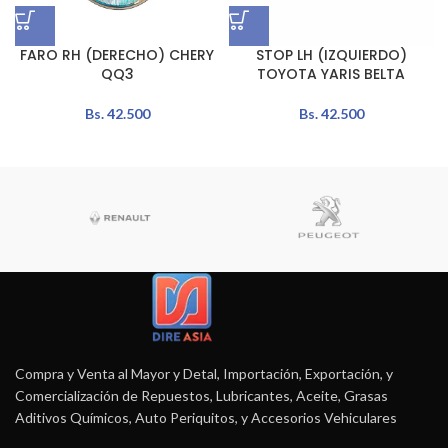
FARO RH (DERECHO) CHERY
STOP LH (IZQUIERDO)
QQ3
TOYOTA YARIS BELTA
Bs.
42.500
Bs.
42.500
Compra y Venta al Mayor y Detal, Importación, Exportación, y
Comercialización de Repuestos, Lubricantes, Aceite, Grasas
Aditivos Químicos, Auto Periquitos, y Accesorios Vehiculares