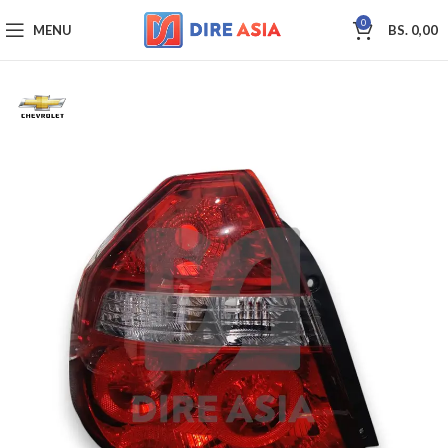
0
MENU
BS.
0,00