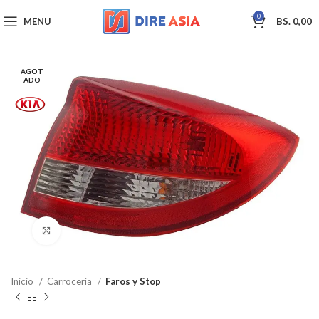
0
MENU
BS.
0,00
AGOT
ADO
Click to enlarge
Inicio
Carrocería
Faros y Stop