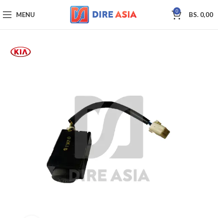
0
MENU
BS.
0,00