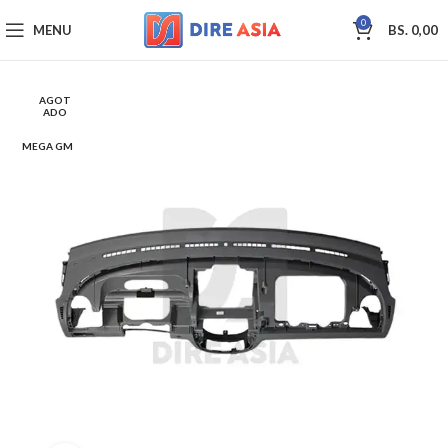
0
MENU
BS.
0,00
AGOT
ADO
MEGA GM