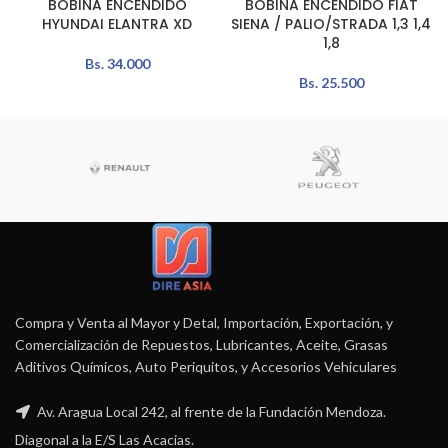
BOBINA ENCENDIDO
BOBINA ENCENDIDO FIAT
HYUNDAI ELANTRA XD
SIENA / PALIO/STRADA 1,3 1,4
1,8
Bs.
34.000
Bs.
25.500
Compra y Venta al Mayor y Detal, Importación, Exportación, y
Comercialización de Repuestos, Lubricantes, Aceite, Grasas
Aditivos Químicos, Auto Periquitos, y Accesorios Vehiculares
Av. Aragua Local 242, al frente de la Fundación Mendoza.
Diagonal a la E/S Las Acacias.