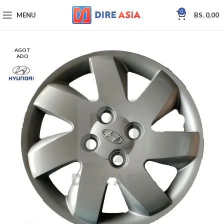
0
MENU
BS.
0,00
AGOT
ADO