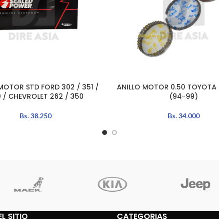
MOTOR STD FORD 302 / 351 /
ANILLO MOTOR 0.50 TOYOTA H
L CARRITO
AÑADIR AL CARRITO
 / CHEVROLET 262 / 350
(94-99)
Bs.
38.250
Bs.
34.000
L SITIO
CATEGORIAS