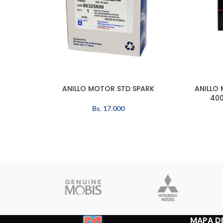
ANILLO MOTOR STD SPARK
ANILLO 
AÑADIR AL CARRITO
AÑADIR A
400
Bs.
17.000
MAPA DE