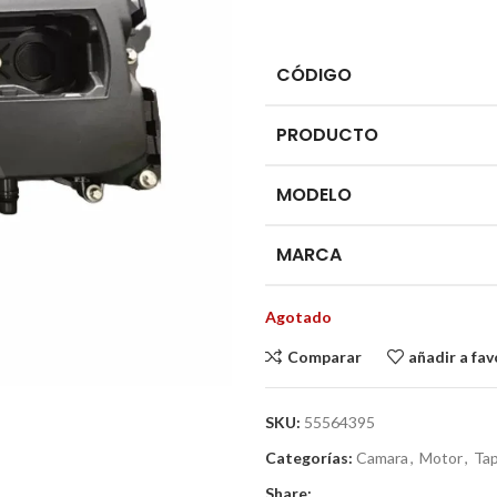
CÓDIGO
PRODUCTO
MODELO
MARCA
Agotado
Comparar
añadir a fav
SKU:
55564395
Categorías:
Camara
,
Motor
,
Tap
Share: