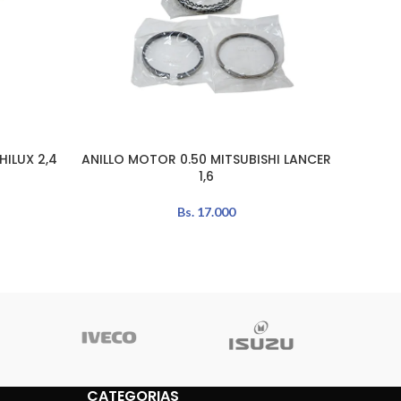
ILUX 2,4
ANILLO MOTOR 0.50 MITSUBISHI LANCER
ANI
AÑADIR AL CARRITO
AÑADIR 
1,6
Bs.
17.000
CATEGORIAS