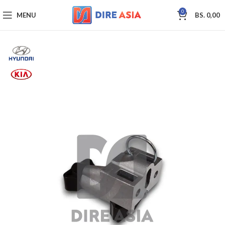
0
MENU
BS.
0,00