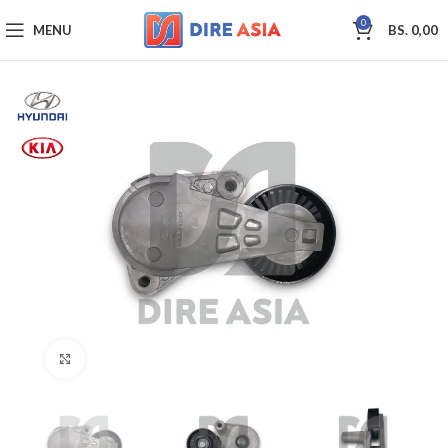
0
MENU
BS.
0,00
Click to enlarge