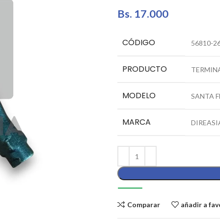
Bs.
17.000
CÓDIGO
56810-2
PRODUCTO
TERMINA
MODELO
SANTA F
MARCA
DIREASI
Comparar
añadir a fav