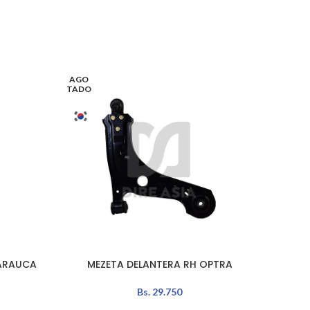
AGO
AGO
TADO
TADO
 ARAUCA
MEZETA DELANTERA RH OPTRA
ME
LEER MÁS
LEER MÁ
Bs.
29.750