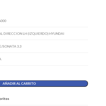
6000
L DIRECCION LH (IZQUIERDO) HYUNDAI
E/SONATA 3.3
A
AÑADIR AL CARRITO
oritos