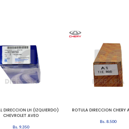
L DIRECCION LH (IZQUIERDO)
ROTULA DIRECCION CHERY
L CARRITO
AÑADIR AL CARRITO
CHEVROLET AVEO
Bs.
8.500
Bs.
9.350