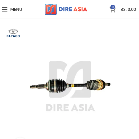
0
MENU
BS.
0,00