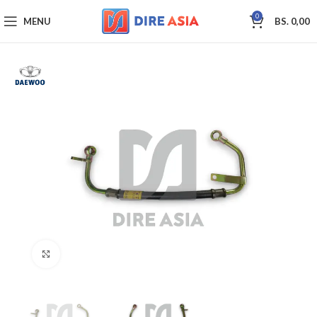
0
MENU
BS.
0,00
Click to enlarge