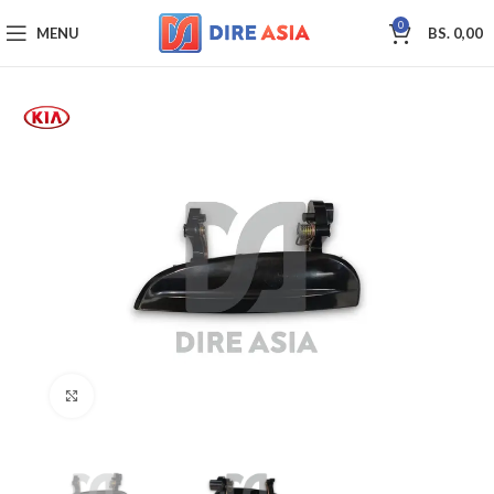
0
MENU
BS.
0,00
Click to enlarge