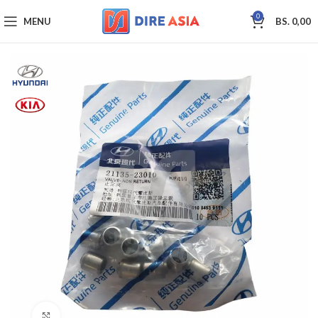
0
MENU
BS.
0,00
Click to enlarge