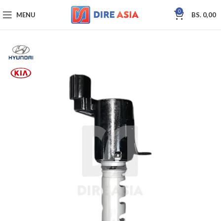
0
MENU
BS.
0,00