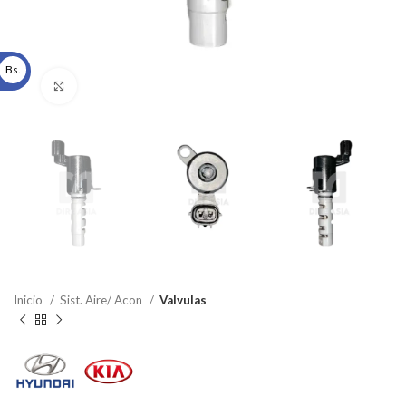
Bs.
Click to enlarge
Inicio
Sist. Aire/ Acon
Valvulas