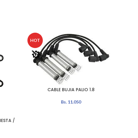
HOT
CABLE BUJIA PALIO 1.8
AÑADIR AL CARRITO
Bs.
11.050
ESTA /
SEN
AÑADIR 