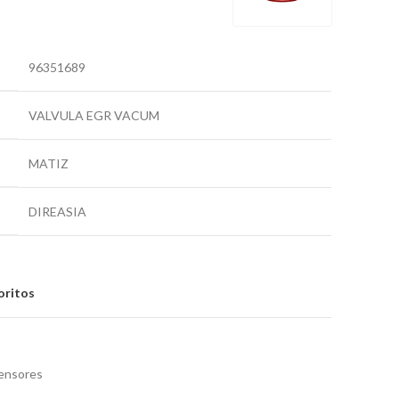
96351689
VALVULA EGR VACUM
MATIZ
DIREASIA
oritos
ensores