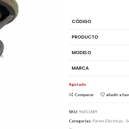
CÓDIGO
PRODUCTO
MODELO
MARCA
Agotado
Comparar
añadir a fav
SKU:
96351689
Categorías:
Partes Eléctricas
,
S