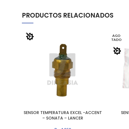
PRODUCTOS RELACIONADOS
AGO
TADO
SENSOR TEMPERATURA EXCEL -ACCENT
SEN
AÑADIR AL CARRITO
LEER MÁS
– SONATA – LANCER