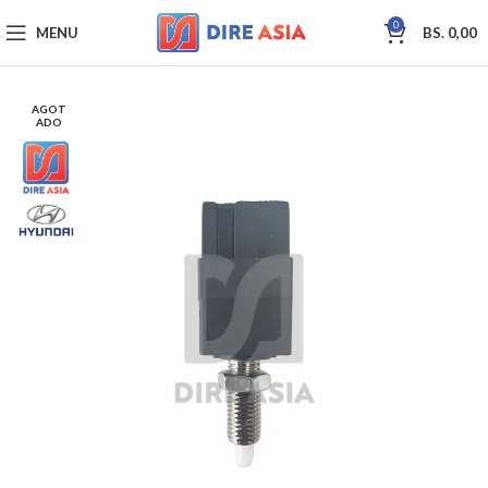
0
MENU
BS.
0,00
AGOT
ADO