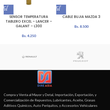
SENSOR TEMPERATURA
CABLE BUJIA MAZDA 3
TABLERO EXCEL – LANCER –
GALANT – L300
Bs.
8.500
Bs.
4.250
Compra y Venta al Mayor y Detal, Importación, Exportación, y
Comercialización de Repuestos, Lubricantes, Aceite, Grasas
Aditivos Químicos, Auto Periquitos, y Accesorios Vehiculares