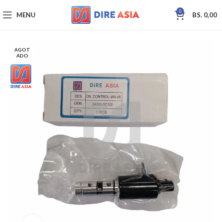
0
MENU
BS.
0,00
AGOT
ADO