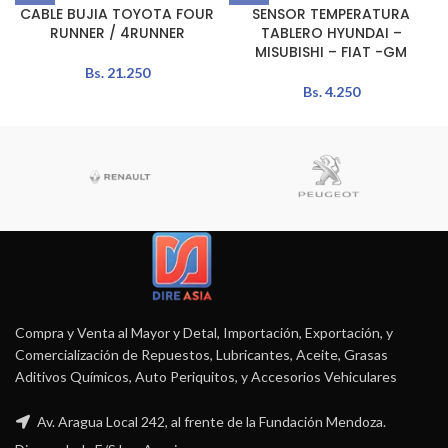
CABLE BUJIA TOYOTA FOUR
SENSOR TEMPERATURA
RUNNER / 4RUNNER
TABLERO HYUNDAI –
MISUBISHI – FIAT -GM
Bs.
21.250
Bs.
4.250
Compra y Venta al Mayor y Detal, Importación, Exportación, y
Comercialización de Repuestos, Lubricantes, Aceite, Grasas
Aditivos Químicos, Auto Periquitos, y Accesorios Vehiculares
Av. Aragua Local 242, al frente de la Fundación Mendoza.