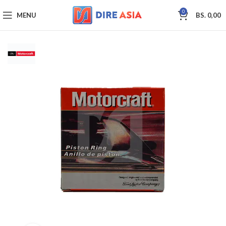
0
MENU
BS.
0,00