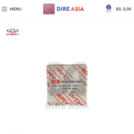
0
MENU
BS.
0,00