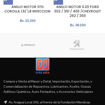
ANILLO MOTOR STD
ANILLO MOTOR 0.20 FORD
COROLLA 1,6/ 1,8 INYECCION
302 / 351 / 400 /CHEVROLET
262 / 350
Bs.
21.250
Bs.
38.250
Compra y Venta al Mayor y Detal, Importación, Exportación, y
Comercialización de Repuestos, Lubricantes, Aceite, Grasas
Aditivos Químicos, Auto Periquitos, y Accesorios Vehiculares
Av. Aragua Local 242, al frente de la Fundación Mendoza.