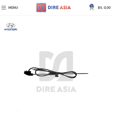
0
MENU
BS.
0,00