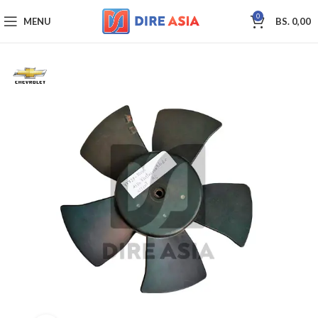
0
MENU
BS.
0,00