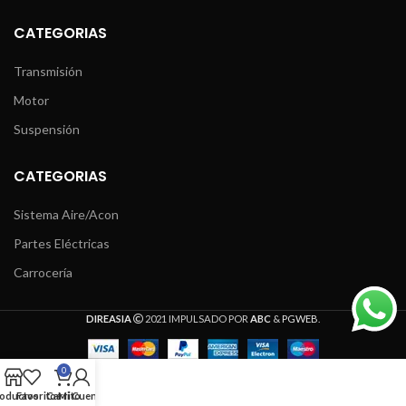
CATEGORIAS
Transmisión
Motor
Suspensión
CATEGORIAS
Sistema Aire/Acon
Partes Eléctricas
Carrocería
DIREASIA
2021 IMPULSADO POR
ABC
&
PGWEB
.
0
oductos
Favoritos
Carrito
Mi Cuenta