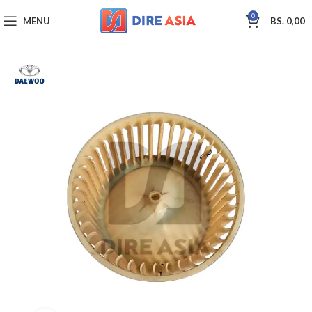
0
MENU
BS.
0,00