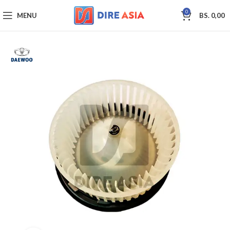
0
MENU
BS.
0,00