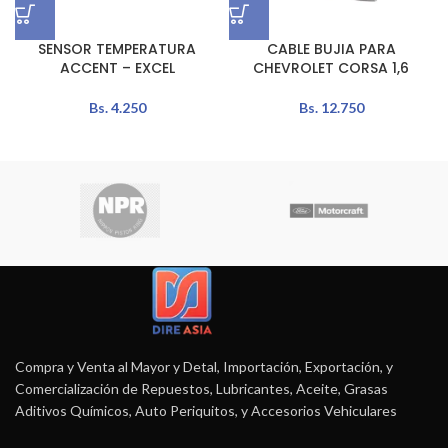
SENSOR TEMPERATURA
CABLE BUJIA PARA
ACCENT – EXCEL
CHEVROLET CORSA 1,6
Bs.
4.250
Bs.
12.750
Compra y Venta al Mayor y Detal, Importación, Exportación, y
Comercialización de Repuestos, Lubricantes, Aceite, Grasas
Aditivos Químicos, Auto Periquitos, y Accesorios Vehiculares