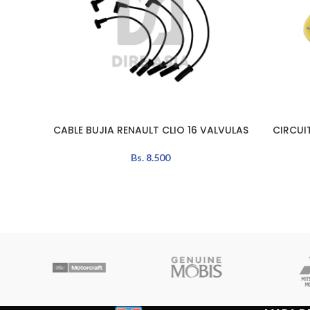
CABLE BUJIA RENAULT CLIO 16 VALVULAS
CIRCUI
AÑADIR AL CARRITO
LEER MÁS
Bs.
8.500