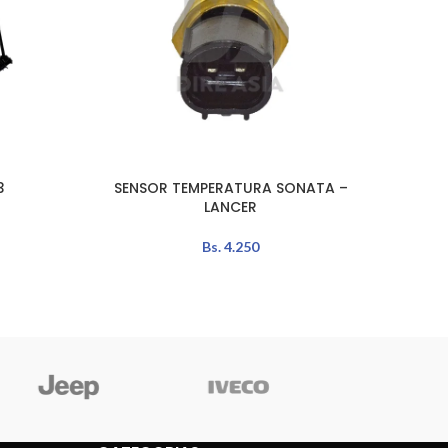
3
SENSOR TEMPERATURA SONATA –
SENS
AÑADIR AL CARRITO
LEER MÁ
LANCER
S
Bs.
4.250