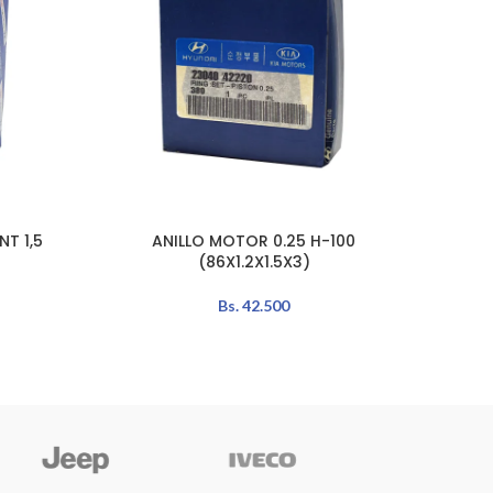
T 1,5
ANILLO MOTOR 0.25 H-100
ANI
AÑADIR AL CARRITO
AÑADIR 
(86X1.2X1.5X3)
Bs.
42.500