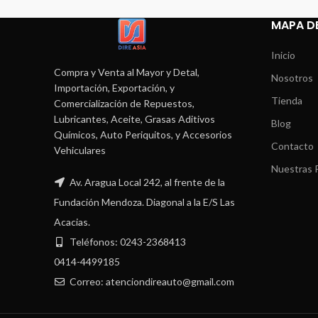
MAPA DE
Inicio
Compra y Venta al Mayor y Detal,
Nosotros
Importación, Exportación, y
Tienda
Comercialización de Repuestos,
Lubricantes, Aceite, Grasas Aditivos
Blog
Químicos, Auto Periquitos, y Accesorios
Contacto
Vehiculares
Nuestras P
Av. Aragua Local 242, al frente de la
Fundación Mendoza. Diagonal a la E/S Las
Acacias.
Teléfonos: 0243-2368413
0414-4499185
Correo: atenciondireauto@gmail.com