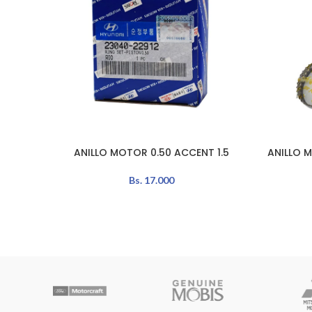
ANILLO MOTOR 0.50 ACCENT 1.5
ANILLO 
AÑADIR AL CARRITO
AÑADIR A
Bs.
17.000