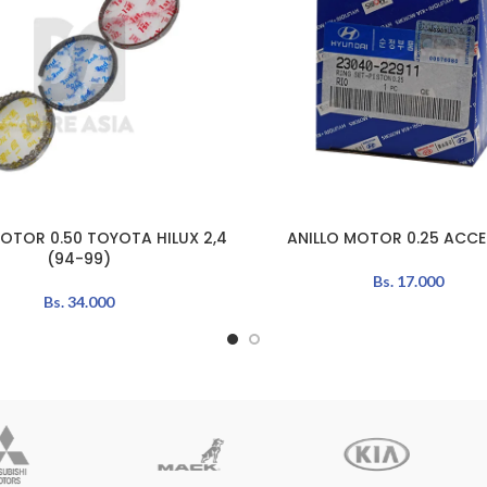
MOTOR 0.50 TOYOTA HILUX 2,4
ANILLO MOTOR 0.25 ACCEN
L CARRITO
AÑADIR AL CARRITO
(94-99)
Bs.
17.000
Bs.
34.000