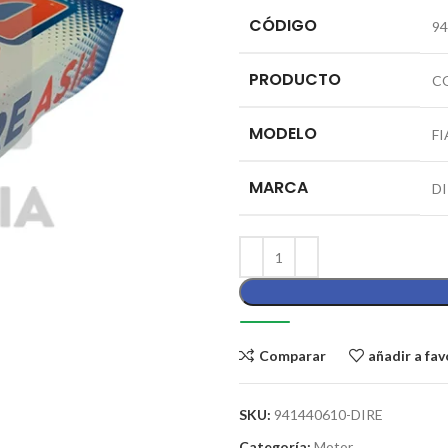
CÓDIGO
94
PRODUCTO
C
MODELO
FI
MARCA
D
Comparar
añadir a fav
SKU:
941440610-DIRE
Categoría:
Motor