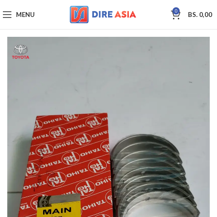
0
MENU
BS.
0,00