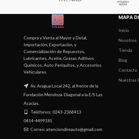
MAPA DE
Inicio
Compra y Venta al Mayor y Detal,
Nosotros
Importación, Exportación, y
Tienda
Comercialización de Repuestos,
Lubricantes, Aceite, Grasas Aditivos
Blog
Químicos, Auto Periquitos, y Accesorios
Contacto
Vehiculares
Nuestras P
Av. Aragua Local 242, al frente de la
Fundación Mendoza. Diagonal a la E/S Las
Acacias.
Teléfonos: 0243-2368413
0414-4499185
Correo: atenciondireauto@gmail.com