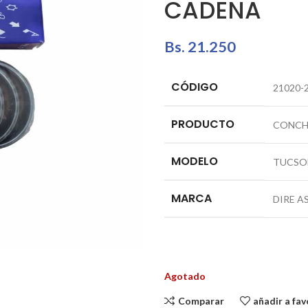
CADENA
Bs.
21.250
CÓDIGO
21020-
PRODUCTO
CONCH
MODELO
TUCSO
MARCA
DIRE A
Agotado
Comparar
añadir a fav