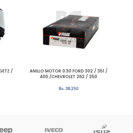
GETZ /
ANILLO MOTOR 0.30 FORD 302 / 351 /
ANI
AÑADIR AL CARRITO
AÑADIR 
400 /CHEVROLET 262 / 350
Bs.
38.250