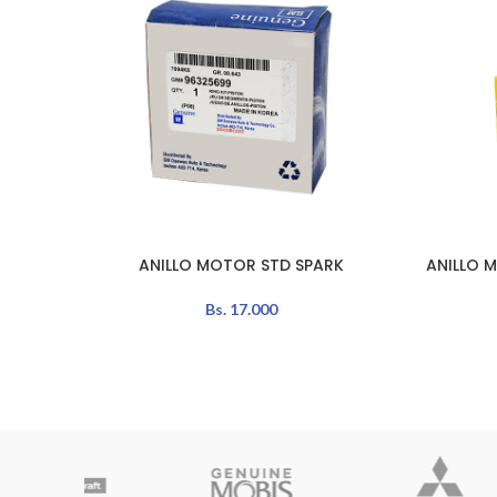
ANILLO MOTOR STD SPARK
ANILLO 
AÑADIR AL CARRITO
AÑADIR A
Bs.
17.000