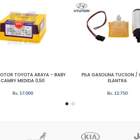
MOTOR TOYOTA ARAYA – BABY
PILA GASOLINA TUCSON / 
L CARRITO
LEER MÁS
CAMRY MEDIDA 0,50
ELANTRA
Bs.
17.000
Bs.
12.750