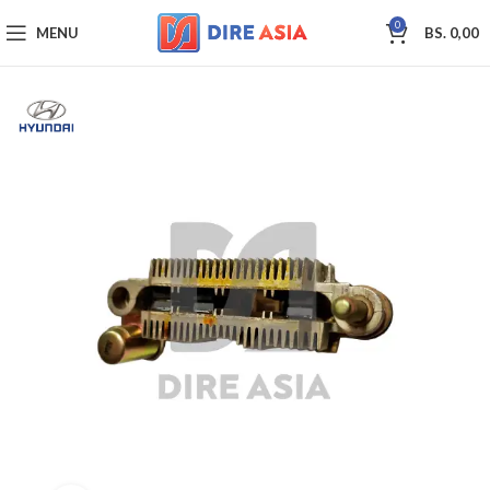
0
MENU
BS.
0,00