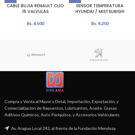
CABLE BUJIA RENAULT CLIO
SENSOR TEMPERATURA
16 VALVULAS
HYUNDAI / MISTSUBISHI
Bs.
8.500
Bs.
4.250
Compra y Venta al Mayor y Detal, Importación, Exportación, y
Comercialización de Repuestos, Lubricantes, Aceite, Grasas
Aditivos Químicos, Auto Periquitos, y Accesorios Vehiculares
Av. Aragua Local 242, al frente de la Fundación Mendoza.