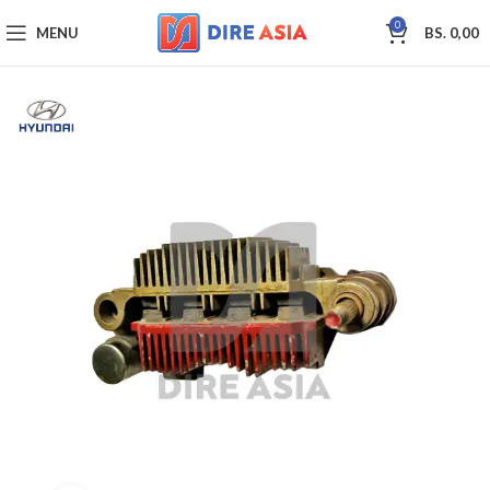
0
MENU
BS.
0,00