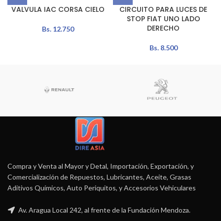
VALVULA IAC CORSA CIELO
CIRCUITO PARA LUCES DE
STOP FIAT UNO LADO
DERECHO
Bs.
12.750
Bs.
8.500
Compra y Venta al Mayor y Detal, Importación, Exportación, y
Comercialización de Repuestos, Lubricantes, Aceite, Grasas
Aditivos Químicos, Auto Periquitos, y Accesorios Vehiculares
Av. Aragua Local 242, al frente de la Fundación Mendoza.