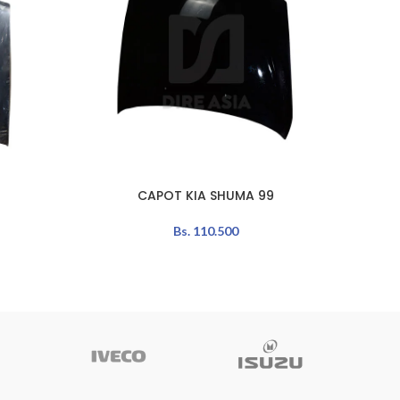
N
CAPOT KIA SHUMA 99
AÑADIR AL CARRITO
AÑADIR 
Bs.
110.500