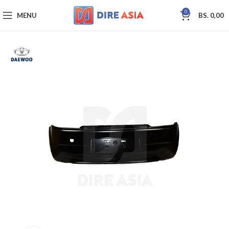
0
MENU
BS.
0,00