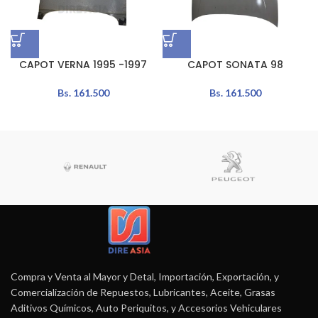
CAPOT VERNA 1995 -1997
CAPOT SONATA 98
Bs.
161.500
Bs.
161.500
Compra y Venta al Mayor y Detal, Importación, Exportación, y
Comercialización de Repuestos, Lubricantes, Aceite, Grasas
Aditivos Químicos, Auto Periquitos, y Accesorios Vehiculares