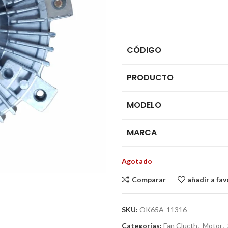
CÓDIGO
PRODUCTO
MODELO
MARCA
Agotado
Comparar
añadir a fav
SKU:
OK65A-11316
Categorías:
Fan Clucth
,
Motor
,