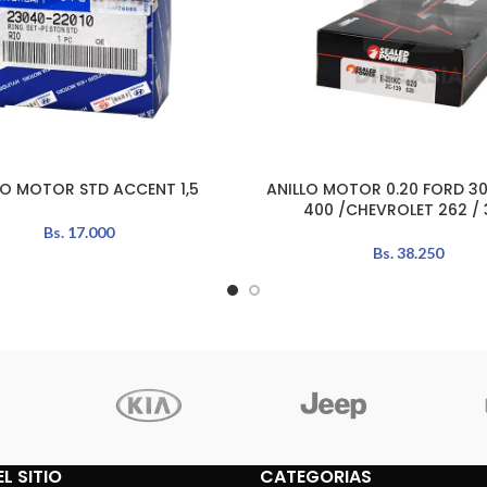
LO MOTOR STD ACCENT 1,5
ANILLO MOTOR 0.20 FORD 302
L CARRITO
LEER MÁS
400 /CHEVROLET 262 / 
Bs.
17.000
Bs.
38.250
L SITIO
CATEGORIAS