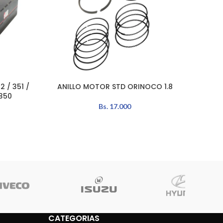
 / 351 /
ANILLO MOTOR STD ORINOCO 1.8
ANILL
AÑADIR AL CARRITO
LEER MÁ
350
Bs.
17.000
CATEGORIAS