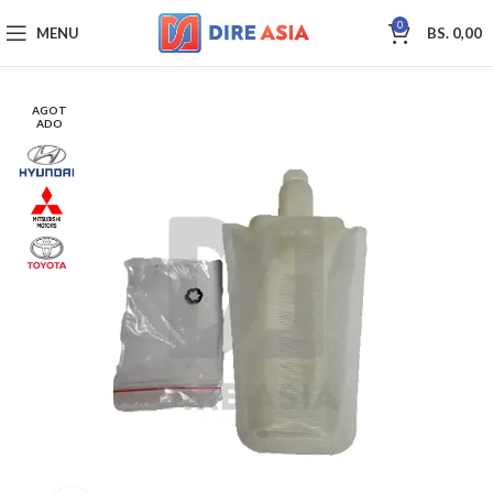
0
MENU
BS.
0,00
AGOT
ADO