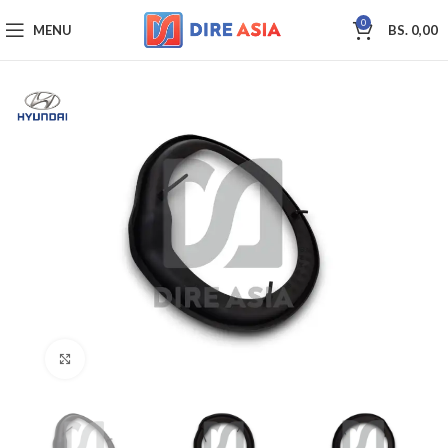
0
MENU
BS.
0,00
Click to enlarge