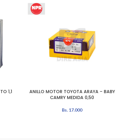
O 1,1
ANILLO MOTOR TOYOTA ARAYA – BABY
ANI
AÑADIR AL CARRITO
AÑADIR 
CAMRY MEDIDA 0,50
Bs.
17.000