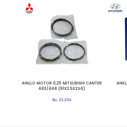
ANILLO MOTOR 0,25 MITSUBISHI CANTER
ANIL
AÑADIR AL CARRITO
AÑADIR A
443/444 (91X2.5X2X4)
Bs.
21.250