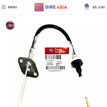
0
MENU
BS.
0,00