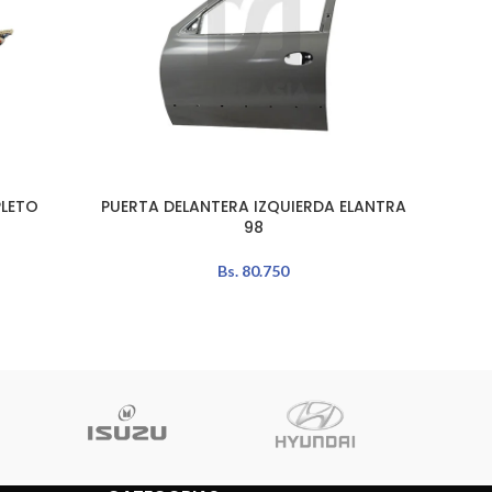
LETO
PUERTA DELANTERA IZQUIERDA ELANTRA
LEER MÁS
AÑADIR 
98
Bs.
80.750