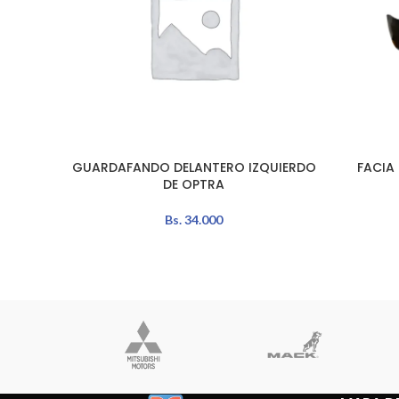
GUARDAFANDO DELANTERO IZQUIERDO
FACIA
AÑADIR AL CARRITO
AÑADIR A
DE OPTRA
Bs.
34.000