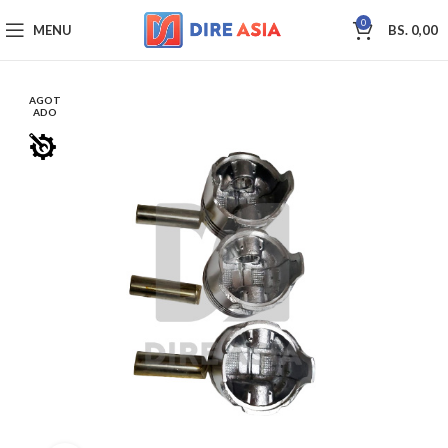
0
MENU
BS.
0,00
AGOT
ADO