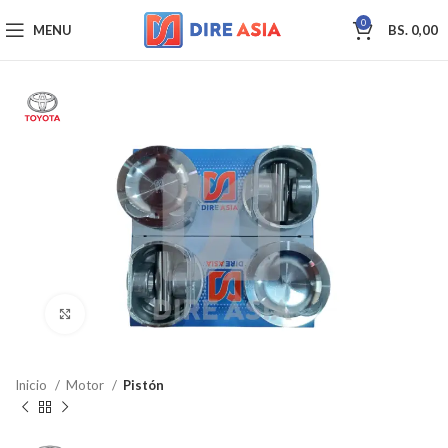
0
MENU
BS.
0,00
Click to enlarge
Inicio
Motor
Pistón