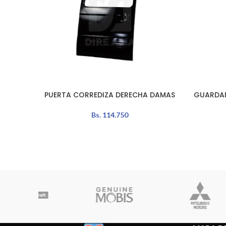
PUERTA CORREDIZA DERECHA DAMAS
GUARDAF
LEER MÁS
AÑADIR A
Bs.
114.750