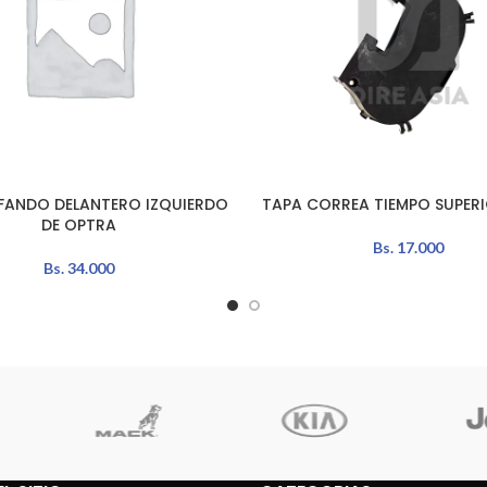
ANDO DELANTERO IZQUIERDO
TAPA CORREA TIEMPO SUPER
L CARRITO
LEER MÁS
DE OPTRA
Bs.
17.000
Bs.
34.000