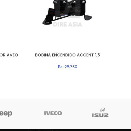
BOBI
AÑADIR 
IOR AVEO
BOBINA ENCENDIDO ACCENT 1,5
AÑADIR AL CARRITO
Bs.
29.750