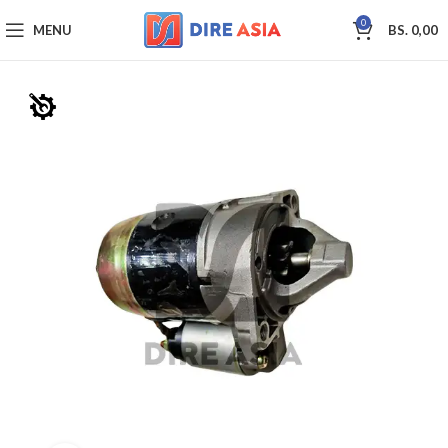
0
MENU
BS.
0,00