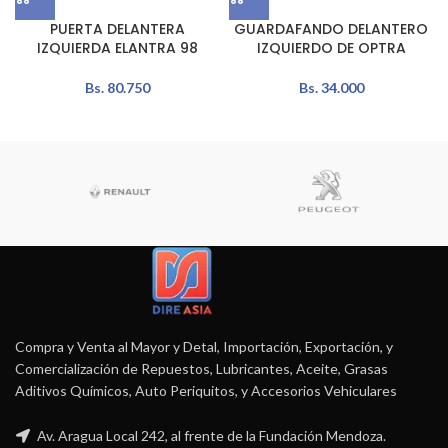
PUERTA DELANTERA
GUARDAFANDO DELANTERO
IZQUIERDA ELANTRA 98
IZQUIERDO DE OPTRA
Bs.
80.750
Bs.
34.000
Compra y Venta al Mayor y Detal, Importación, Exportación, y
Comercialización de Repuestos, Lubricantes, Aceite, Grasas
Aditivos Químicos, Auto Periquitos, y Accesorios Vehiculares
Av. Aragua Local 242, al frente de la Fundación Mendoza.