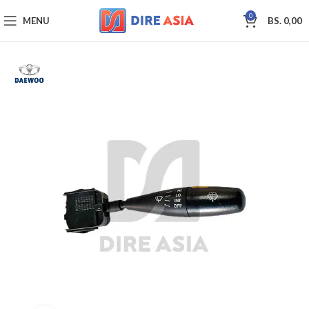
0
MENU
BS.
0,00