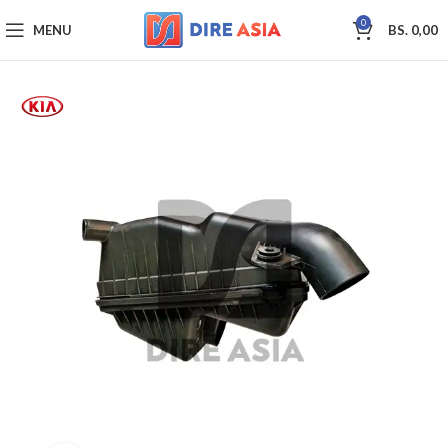
0
MENU
BS.
0,00