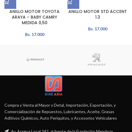
ANILLO MOTOR TOYOTA
ANILLO MOTOR STD ACCENT
ARAYA – BABY CAMRY
1.3
MEDIDA 0,50
Bs.
17.000
Bs.
17.000
Compra y Venta al Mayor y Detal, Importación, Exportación, y
Comercialización de Repuestos, Lubricantes, Aceite, Grasas
Aditivos Químicos, Auto Periquitos, y Accesorios Vehiculares
Av. Aragua Local 242, al frente de la Fundación Mendoza.